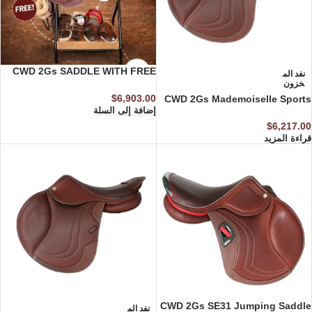
CWD 2Gs SADDLE WITH FREE
نفد الم
خزون
ACCESSORIES
$
6,903.00
CWD 2Gs Mademoiselle Sports
إضافة إلى السلة
Leather saddle
$
6,217.00
قراءة المزيد
CWD 2Gs SE31 Jumping Saddle
نفد الم